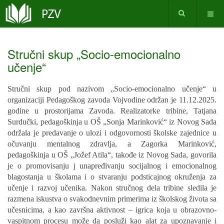
Stručni skup „Socio-emocionalno
učenje“
Stručni skup pod nazivom „Socio-emocionalno učenje“ u
organizaciji Pedagoškog zavoda Vojvodine održan je 11.12.2025.
godine u prostorijama Zavoda. Realizatorke tribine, Tatjana
Surdučki, pedagoškinja u OŠ „Sonja Marinković“ iz Novog Sada
održala je predavanje o ulozi i odgovornosti školske zajednice u
očuvanju mentalnog zdravlja, a Zagorka Marinković,
pedagoškinja u OŠ „Jožef Atila“, takođe iz Novog Sada, govorila
je o promovisanju j unapređivanju socijalnog i emocionalnog
blagostanja u školama i o stvaranju podsticajnog okruženja za
učenje i razvoj učenika. Nakon stručnog dela tribine sledila je
razmena iskustva o svakodnevnim primerima iz školskog života sa
učesnicima, a kao završna aktivnost – igrica koja u obrazovno-
vaspitnom procesu može da posluži kao alat za upoznavanje i