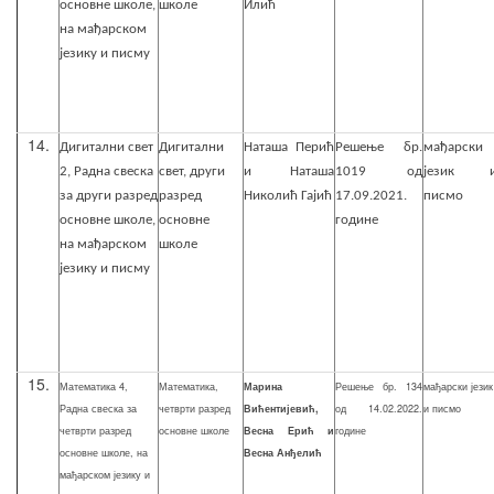
основне школе,
школе
Илић
на мађарском
језику и писму
14.
Дигитални свет
Дигитални
Наташа Перић
Решење бр.
мађарски
2, Радна свеска
свет, други
и Наташа
1019 од
језик 
за други разред
разред
Николић Гајић
17.09.2021.
писмо
основне школе,
основне
године
на мађарском
школе
језику и писму
15.
Математика 4,
Математика,
Марина
Решење бр. 134
мађарски језик
Радна свеска за
четврти разред
Вићентијевић,
од 14.02.2022.
и писмо
четврти разред
основне школе
Весна Ерић и
године
основне школе, на
Весна Анђелић
мађарском језику и