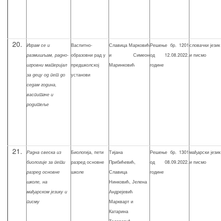
20.
Играм се и
Васпитно-
Славица Марковић
Решење бр. 1201
словачки језик
размишљам, радно-
образовни рад у
и Симеон
од 12.08.2022.
и писмо
игровни материјал
предшколској
Маринковић
године
за децу од пет до
установи
седам година,
васпитаче и
родитеље
21.
Р
адна свеска из
Биологија, пети
Тијана
Решење бр. 1301
мађарски језик
биологије за пети
разред основне
Прибићевић,
од 08.09.2022.
и писмо
разред основне
школе
Славица
године
школе, на
Нинковић, Јелена
мађарском језику и
Андрејевић
писму
Маркварт и
Катарина