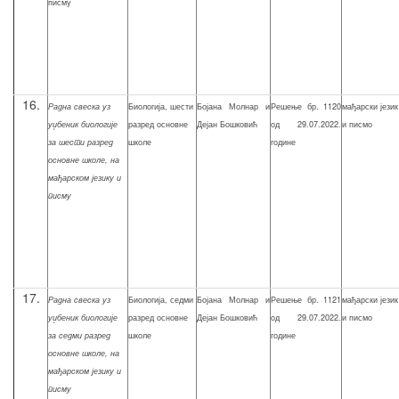
писму
16.
Р
адна свеска уз
Биологија, шести
Бојана Молнар и
Решење бр. 1120
мађарски језик
уџбеник биологије
разред основне
Дејан Бошковић
од 29.07.2022.
и писмо
за шести разред
школе
године
основне школе, на
мађарском језику и
писму
17.
Р
адна свеска уз
Биологија, седми
Бојана Молнар и
Решење бр. 1121
мађарски језик
уџбеник биологије
разред основне
Дејан Бошковић
од 29.07.2022.
и писмо
за седми разред
школе
године
основне школе, на
мађарском језику и
писму