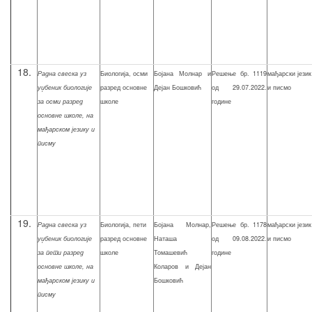
18.
Р
адна свеска уз
Биологија, осми
Бојана Молнар и
Решење бр. 1119
мађарски језик
уџбеник биологије
разред основне
Дејан Бошковић
од 29.07.2022.
и писмо
за осми разред
школе
године
основне школе, на
мађарском језику и
писму
19.
Р
адна свеска уз
Биологија, пети
Бојана Молнар,
Решење бр. 1178
мађарски језик
уџбеник биологије
разред основне
Наташа
од 09.08.2022.
и писмо
за пети разред
школе
Томашевић
године
основне школе, на
Коларов и Дејан
мађарском језику и
Бошковић
писму