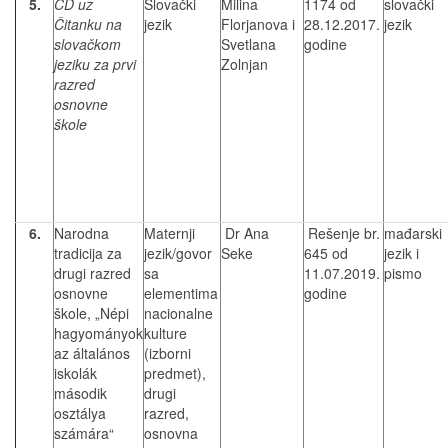
5.
CD uz
Slovački
Milina
1174 od
slovački
Čitanku na
jezik
Florjanova i
28.12.2017.
jezik
slovačkom
Svetlana
godine
jeziku za prvi
Zolnjan
razred
osnovne
škole
6.
Narodna
Maternji
Dr Ana
Rešenje br.
mađarski
tradicija za
jezik/govor
Seke
645 od
jezik i
drugi razred
sa
11.07.2019.
pismo
osnovne
elementima
godine
škole, „Népi
nacionalne
hagyományok
kulture
az általános
(izborni
iskolák
predmet),
második
drugi
osztálya
razred,
számára“
osnovna