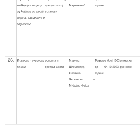
материјал за децу
предшколској
Маринковић
године
од ћетири до шест
установи
година, васпитаче и
родитеље
26.
Енглеско - русински
основна и
Марина
Решење број 1003
енглески,
речник
средња школа
Шлемендер,
од 04.10.2023.
русински
Славица
године
Чељовски и
МИхајло Фејса