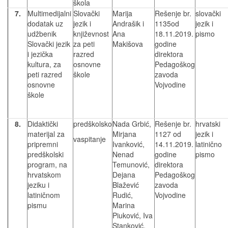
škola
7.
Multimedijalni
Slovački
Marija
Rešenje br.
slovački
dodatak uz
jezik i
Andrašik i
1135od
jezik i
udžbenik
književnost
Ana
18.11.2019.
pismo
Slovački jezik
za peti
Makišova
godine
i jezička
razred
direktora
kultura, za
osnovne
Pedagoškog
peti razred
škole
zavoda
osnovne
Vojvodine
škole
8.
Didaktički
predškolsko
Nada Grbić,
Rešenje br.
hrvatski
materijal za
Mirjana
1127 od
jezik i
vaspitanje
pripremni
Ivanković,
14.11.2019.
latinično
predškolski
Nenad
godine
pismo
program, na
Temunović,
direktora
hrvatskom
Dejana
Pedagoškog
jeziku i
Blažević
zavoda
latiničnom
Rudić,
Vojvodine
pismu
Marina
Piuković, Iva
Stanković,