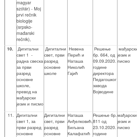
magyar
szótár) - Moj
prvi rečnik
biologije
(srpsko-
mađarski
rečnik),
10.
Дигитални
Дигитални
Невена
Решење
мађарск
свет 1 -
свет, први
Перић и
бр. 664, од
језик и
радна свеска
разред
Наташа
09.09.2020.
писмо
за први
основне
Николић
године
разред
школе
Гајић
директора
основне
Педагошког
школе,
завода
превод на
Војводине
мађарски
језик и писмо
11.
Дигитални
Дигитални
Наташа
Решење бр.
мађарски
свет 1, за
свет, први
Анђелковић,
811 од
језик и
први разред
разред
Биљана
23.10.2020.
писмо
основне
основне
Калафатић
године