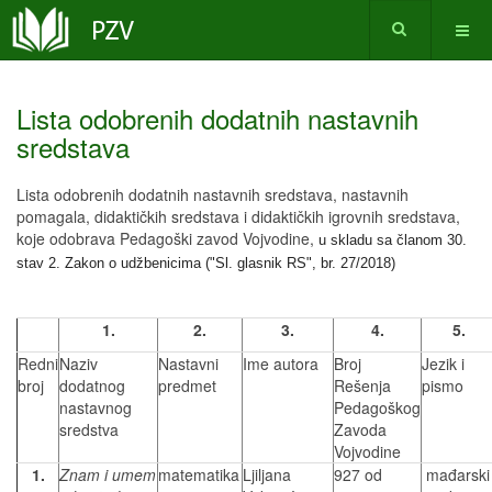
Lista odobrenih dodatnih nastavnih
sredstava
Lista odobrenih dodatnih nastavnih sredstava, nastavnih
pomagala, didaktičkih sredstava i didaktičkih igrovnih sredstava,
koje odobrava Pedagoški zavod Vojvodine,
u
skladu sa članom 30.
stav 2. Zakon o udžbenicima ("Sl. glasnik RS", br.
27/2018)
1.
2.
3.
4.
5.
Redni
Naziv
Nastavni
Ime autora
Broj
Jezik i
broj
dodatnog
predmet
Rešenja
pismo
nastavnog
Pedagoškog
sredstva
Zavoda
Vojvodine
1.
Znam i umem
matematika
Ljiljana
927 od
mađarski