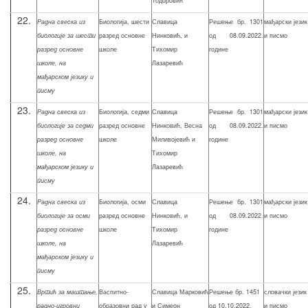
Тодоровић
22.
Р
адна свеска из
Биологија, шести
Славица
Решење бр. 1301
мађарски језик
биологије за шести
разред основне
Нинковић, и
од 08.09.2022.
и писмо
разред основне
школе
Тихомир
године
школе, на
Лазаревић
мађарском језику и
писму
23.
Р
адна свеска из
Биологија, седми
Славица
Решење бр. 1301
мађарски језик
биологије за седми
разред основне
Нинковић, Весна
од 08.09.2022.
и писмо
разред основне
школе
Миливојевић и
године
школе, на
Тихомир
мађарском језику и
Лазаревић
писму
24.
Р
адна свеска из
Биологија, осми
Славица
Решење бр. 1301
мађарски језик
биологије за осми
разред основне
Нинковић, и
од 08.09.2022.
и писмо
разред основне
школе
Тихомир
године
школе, на
Лазаревић
мађарском језику и
писму
25.
Вртић за маштање,
Васпитно-
Славица Марковић
Решење бр. 1451
словачки језик
радно-игровни
образовни рад у
и Симеон
од 10.10.2022.
и писмо