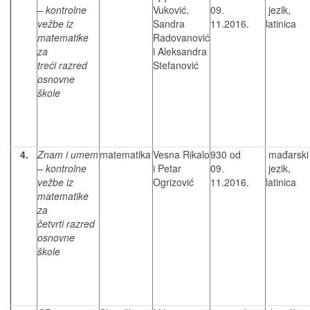
– kontrolne
Vuković,
09.
jezik,
vežbe iz
Sandra
11.2016.
latinica
matematike
Radovanović
za
i Aleksandra
treći razred
Stefanović
osnovne
škole
4.
Znam i umem
matematika
Vesna Rikalo
930 od
mađarski
– kontrolne
i Petar
09.
jezik,
vežbe iz
Ogrizović
11.2016.
latinica
matematike
za
četvrti razred
osnovne
škole