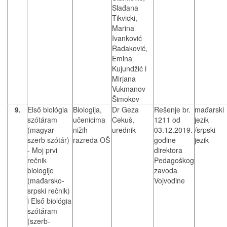
Slađana
Tikvicki,
Marina
Ivanković
Radaković,
Emina
Kujundžić i
Mirjana
Vukmanov
Šimokov
9.
Első biológia
Biologija,
Dr Geza
Rešenje br.
mađarski
szótáram
učenicima
Cekuš,
1211 od
jezik
(magyar-
nižih
urednik
03.12.2019.
/srpski
szerb szótár)
razreda OŠ
godine
jezik
- Moj prvi
direktora
rečnik
Pedagoškog
biologije
zavoda
(mađarsko-
Vojvodine
srpski rečnik)
i Első biológia
szótáram
(szerb-