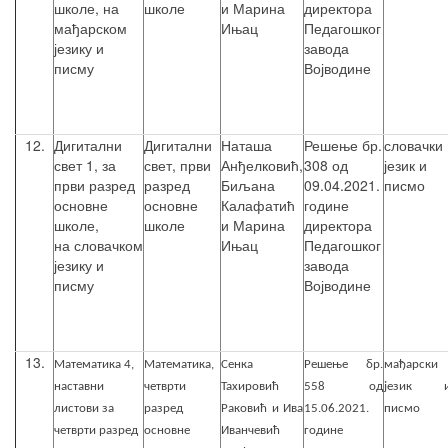
школе, на
школе
и Марина
директора
мађарском
Ињац
Педагошког
језику и
завода
писму
Војводине
12.
Дигитални
Дигитални
Наташа
Решење бр.
словачки
свет 1, за
свет, први
Анђелковић,
308 од
језик и
први разред
разред
Биљана
09.04.2021.
писмо
основне
основне
Калафатић
године
школе,
школе
и Марина
директора
на словачком
Ињац
Педагошког
језику и
завода
писму
Војводине
13.
Математика 4,
Математика,
Сенка
Решење бр.
мађарски
наставни
четврти
Тахировић
558 од
језик 
листови за
разред
Раковић и Ива
15.06.2021.
писмо
четврти разред
основне
Иванчевић
године