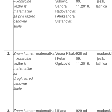
– kontrolne
Vuković,
09.
jezik,
vežbe iz
Sandra
11.2016.
latinica
matematike
Radovanović
za prvi razred
i Aleksandra
osnovne
Stefanović
škole
2.
Znam i umem
matematika
Vesna Rikalo
928 od
mađarski
– kontrolne
i Petar
09.
jezik,
vežbe iz
Ogrizović
11.2016.
latinica
matematike
za
drugi razred
osnovne
škole
3.
Znam i umem
matematika
Ljiljana
929 od
mađarski