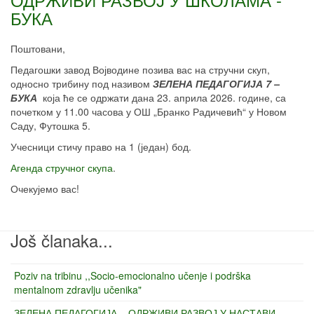
БУКА
Поштовани,
Педагошки завод Војводине позива вас на стручни скуп,
односно трибину под називом
ЗЕЛЕНА ПЕДАГОГИЈА
7
–
БУКА
која ће се одржати дана 23. априла 2026. године, са
почетком у 11.00 часова у ОШ „Бранко Радичевић“ у Новом
Саду, Футошка 5.
Учесници стичу право на 1 (један) бод.
Агенда стручног скупа
.
Очекујемо вас!
Još članaka...
Poziv na tribinu ,,Socio-emocionalno učenje i podrška
mentalnom zdravlju učenika"
ЗЕЛЕНА ПЕДАГОГИЈА – ОДРЖИВИ РАЗВОЈ У НАСТАВИ -