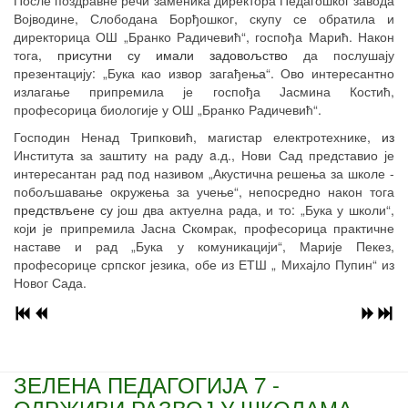
После поздравне речи заменика директора Педагошког завода
Војводине, Слободана Борђошког, скупу се обратила и
директорица ОШ „Бранко Радичевић“, госпођа Марић. Након
тога,
присутни су имали задовољство
да послушају
презентацију: „Бука као извор
загађењ
а
“. Ов
о
интересантно
излагање припремила је госпођа Јасмина Костић,
професориц
а
биологије у ОШ „Бранко Радичевић“.
Господин Ненад Трипковић, магистар електротехнике,
из
Институт
а
за заштиту на раду
a.
д., Нови Сад представио је
интересантан рад под називом „Акустична решења за школе -
побољшавање окружења за учење“, непосредно након тога
предствљене су
још два актуелна рада, и то:
„Б
ука у школи“,
кој
и
је припремила Јасна Скомрак, професорица практичне
наставе и рад „Бука у комуникацији“, Марије Пекез,
професорице српског језика, обе из ЕТШ „ Михајло Пупин“ из
Новог Сада.
ЗЕЛЕНА ПЕДАГОГИЈА 7 -
ОДРЖИВИ РАЗВОЈ У ШКОЛАМА -