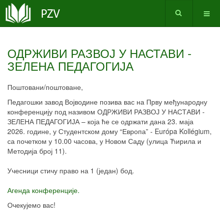
ОДРЖИВИ РАЗВОЈ У НАСТАВИ -
ЗЕЛЕНА ПЕДАГОГИЈА
Поштовани/поштоване,
Педагошки завод Војводине позива вас на Прву међународну
конференцију под називом ОДРЖИВИ РАЗВОЈ У НАСТАВИ -
ЗЕЛЕНА ПЕДАГОГИЈА – која ће се одржати дана 23. маја
2026. године, у Студентском дому “Европа” - Európa Kollégium,
са почетком у 10.00 часова, у Новом Саду (улица Ћирила и
Методија број 11).
Учесници стичу право на 1 (један) бод.
Агенда конференције.
Очекујемо вас!