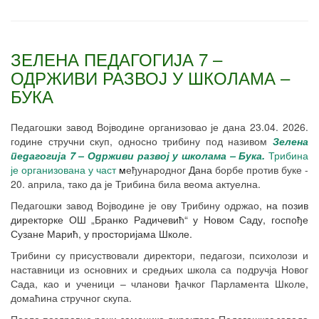
ЗЕЛЕНА ПЕДАГОГИЈА 7 –
ОДРЖИВИ РАЗВОЈ У ШКОЛАМА –
БУКА
Педагошки завод Војводине организовао је дана 23.04. 2026.
године стручни скуп, односно трибину
под називом
Зелена
педагогија 7 – Одрживи развој у школама – Бука.
Трибина
је организована у част
м
еђународног
Д
ана
борбе против буке -
20. априла, тако да је Трибина била веома актуелна.
Педагошки завод Војводине је ову Трибину одржао,
на позив
директорке ОШ „Бранко Радичевић“ у Новом Саду, госпође
Сузане Марић, у просторијама Школе.
Трибини су присуствовали директори, педагози, психолози и
наставници из основних и средњих школа са подручја Новог
Сада, као и ученици – чланови ђачког Парламента Школе,
домаћина стручног скупа.