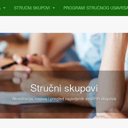
A
STRUČNI SKUPOVI
PROGRAMI STRUČNOG USAVRŠ
Stručni skupovi
Akreditacija, najava i pregled najavljenih stručnih skupova