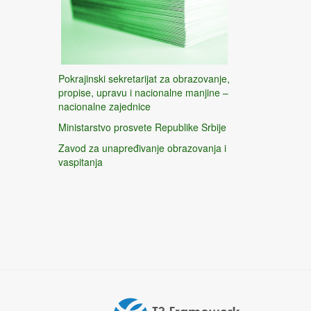
Pokrajinski sekretarijat za obrazovanje,
propise, upravu i nacionalne manjine –
nacionalne zajednice
Ministarstvo prosvete Republike Srbije
Zavod za unapređivanje obrazovanja i
vaspitanja