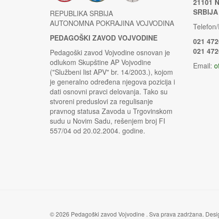
21101 
SRBIJA
REPUBLIKA SRBIJA
AUTONOMNA POKRAJINA VOJVODINA
Telefon/
PEDAGOŠKI ZAVOD VOJVODINE
021 472
021 472
Pedagoški zavod Vojvodine osnovan je
odlukom Skupštine AP Vojvodine
Email:
o
("Službeni list APV" br. 14/2003.), kojom
je generalno određena njegova pozicija i
dati osnovni pravci delovanja. Tako su
stvoreni preduslovi za regulisanje
pravnog statusa Zavoda u Trgovinskom
sudu u Novim Sadu, rešenjem broj FI
557/04 od 20.02.2004. godine.
© 2026 Pedagoški zavod Vojvodine . Sva prava zadržana. Des