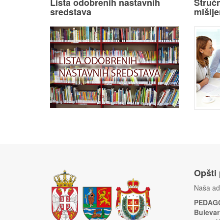
Lista odobrenih nastavnih
Stručn
sredstava
mišlje
Opšti
Naša ad
PEDAGO
Bulevar