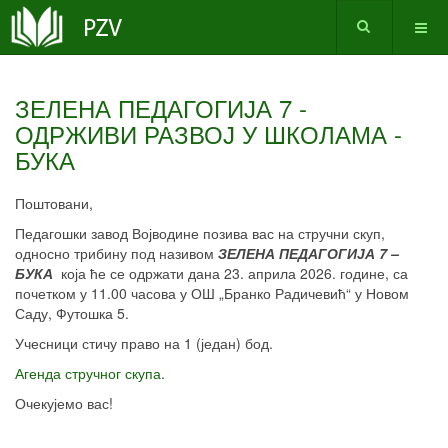
ЗЕЛЕНА ПЕДАГОГИЈА 7 -
ОДРЖИВИ РАЗВОЈ У ШКОЛАМА -
БУКА
Поштовани,
Педагошки завод Војводине позива вас на стручни скуп,
односно трибину под називом
ЗЕЛЕНА ПЕДАГОГИЈА
7
–
БУКА
која ће се одржати дана 23. априла 2026. године, са
почетком у 11.00 часова у ОШ „Бранко Радичевић“ у Новом
Саду, Футошка 5.
Учесници стичу право на 1 (један) бод.
Агенда стручног скупа
.
Очекујемо вас!