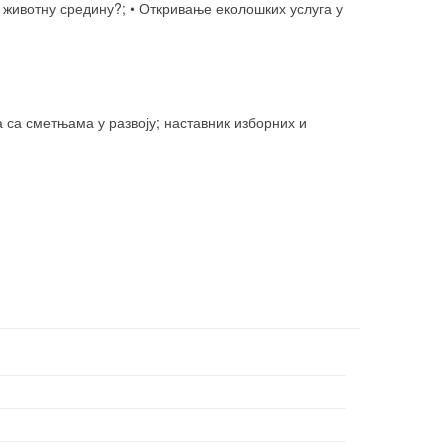
шу животну средину?; • Откривање еколошких услуга у
 са сметњама у развоју; наставник изборних и