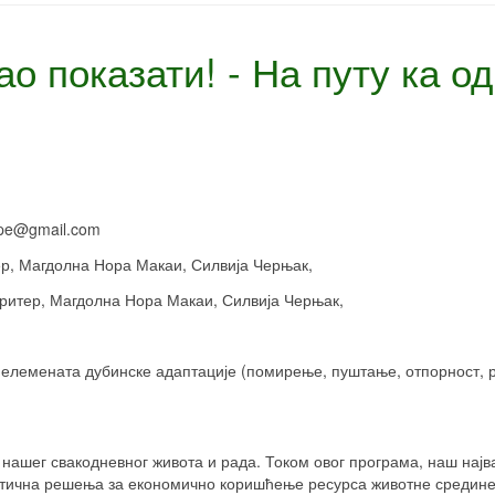
нао показати! - На путу ка 
pe
@
gmail
.
com
р, Магдолна Нора Макаи, Силвија Черњак,
итер, Магдолна Нора Макаи, Силвија Черњак,
елемената дубинске адаптације (помирење, пуштање, отпорност, ре
нашег свакодневног живота и рада. Током овог програма, наш најва
ктична решења за економично коришћење ресурса животне средине.