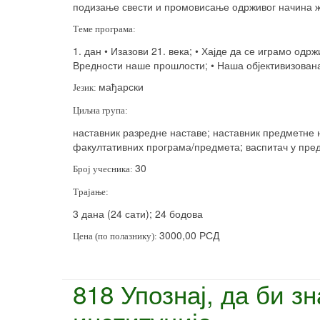
подизање свести и промовисање одрживог начина ж
Теме програма:
1. дан • Изазови 21. века; • Хајде да се играмо одр
Вредности наше прошлости; • Наша објективизован
мађарски
Језик:
Циљна група:
наставник разредне наставе; наставник предметне н
факултативних програма/предмета; васпитач у пред
30
Број учесника:
Трајање:
3 дана (24 сати); 24 бодова
3000,00 РСД
Цена (по полазнику):
818 Упознај, да би з