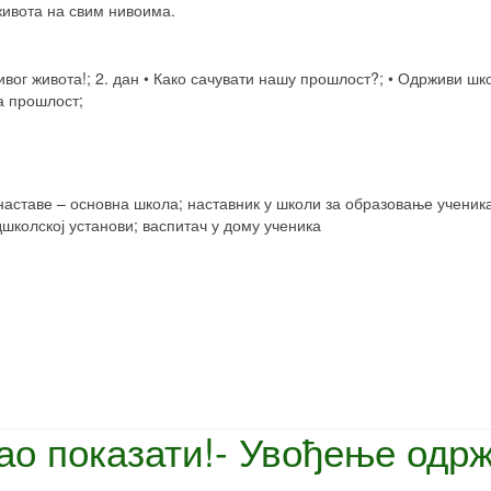
ивота на свим нивоима.
живог живота!; 2. дан • Како сачувати нашу прошлост?; • Одрживи шко
а прошлост;
аставе – основна школа; наставник у школи за образовање ученика
школској установи; васпитач у дому ученика
нао показати!- Увођење одр