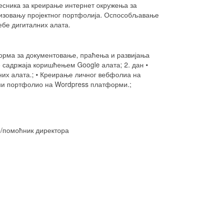
сника за креирање интернет окружења за
низовању пројектног портфолија. Оспособљавање
ебе дигиталних алата.
орма за документовање, праћења и развијања
е садржаја коришћењем
Google
алата; 2. дан •
их алата.; • Креирање личног вебфолиа на
сни портфолио на
Wordpress
платформи.;
р/помоћник директора