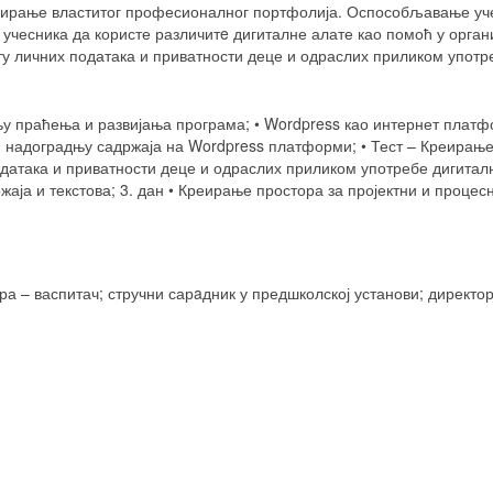
еирање властитог професионалног портфолија. Оспособљавање уче
учесника да користе различит
e
дигиталне алате као помоћ у орга
у личних података и приватности деце и одраслих приликом употр
њу праћења и развијања програма; •
Wordpress
као интернет платф
и надоградњу садржаја на
Wordpress
платформи; • Тест – Креирањ
датака и приватности деце и одраслих приликом употребе дигиталн
аја и текстова; 3. дан • Креирање простора за пројектни и проце
ра – васпитач; стручни сар
a
дник у предшколској установи; директо