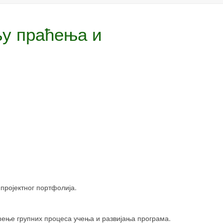
њу праћења и
пројектног портфолија.
ћење групних процеса учења и развијања програма.