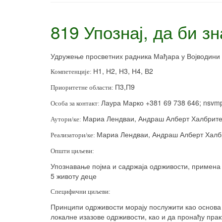
819 Упознај, да би з
Удружење просветних радника Мађара у Војводини
Н1, Н2, Н3, Н4, В2
Компетенције:
П3,П9
Приоритетне области:
Лаура Марко +381 69 738 646;
nsvm
Особа за контакт:
Мариа Лендваи, Андраш Алберт Халбрите
Аутори/ке:
Мариа Лендваи, Андраш Алберт Халбр
Реализатори/ке:
Општи циљеви:
Упознавање појма и садржаја одрживости, примена 
5 животу деце
Специфични циљеви:
Принципи одрживости морају послужити као основа 
локалне изазове одрживости, као и да пронађу пра