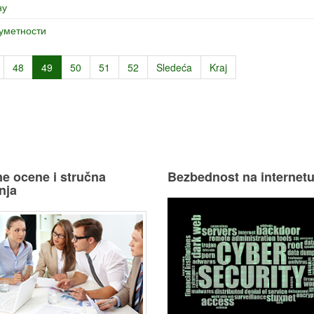
ну
 уметности
48
49
50
51
52
Sledeća
Kraj
e ocene i stručna
Bezbednost na internet
nja