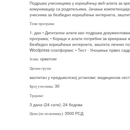
Подршка учесницима у коришћењу веб-алата за кр
комуникацију са родитељима. Јачање компетенција 
учесника за безбедно коришћење интернета, заштит
Теме програма:
1. дан • Дигитални алати као подршка документова
програма; • Кораци и алати потребни за креирање 
Безбедно коришћење интернета, заштита личних по
Wordpress
платформи; • Тест - Уношење првих садрж
хрватски
Језик:
Циљна група:
васпитач у предшколској установи; медицинска сест
30
Број учесника:
Трајање:
3 дана (24 сати); 24 бодова
3500 РСД
Цена (по полазнику):