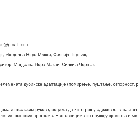
pe
@
gmail
.
com
р, Магдолна Нора Макаи, Силвија Черњак,
итер, Магдолна Нора Макаи, Силвија Черњак,
елемената дубинске адаптације (помирење, пуштање, отпорност, ре
има и школским руководиоцима да интегришу одрживост у наставн
зелених школских програма. Наставницима се пружају средства и м