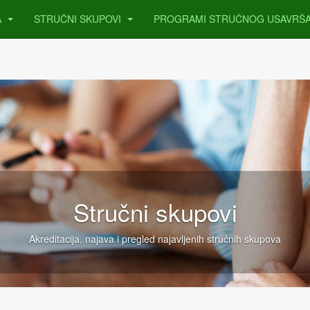
A
STRUČNI SKUPOVI
PROGRAMI STRUČNOG USAVRŠ
Stručni skupovi
Akreditacija, najava i pregled najavljenih stručnih skupova