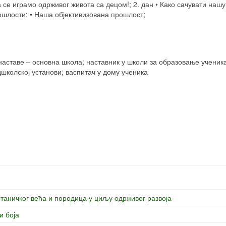
да се играмо одрживог живота са децом!; 2. дан • Како сачувати на
шлости; • Наша објективизована прошлост;
аставе – основна школа; наставник у школи за образовање ученика
школској установи; васпитач у дому ученика
станичког већа и породица у циљу одрживог развоја
и боја