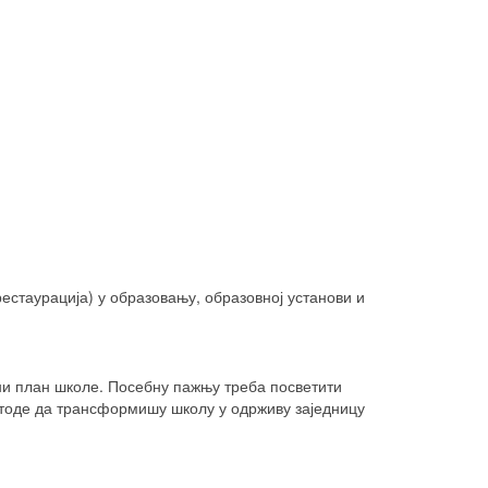
стаурација) у образовању, образовној установи и
и план школе. Посебну пажњу треба посветити
етоде да трансформишу школу у одрживу заједницу