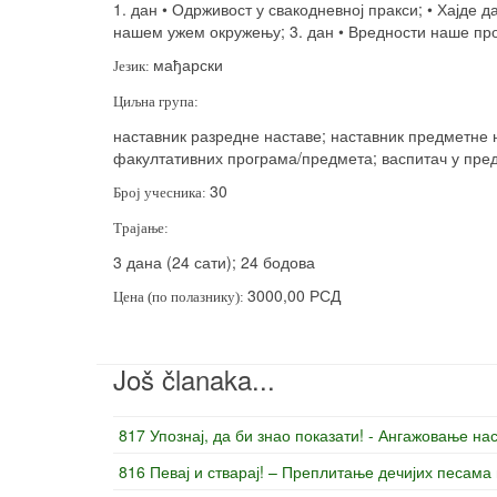
1. дан • Одрживост у свакодневној пракси; • Хајде 
нашем ужем окружењу; 3. дан • Вредности наше про
мађарски
Језик:
Циљна група:
наставник разредне наставе; наставник предметне н
факултативних програма/предмета; васпитач у пред
30
Број учесника:
Трајање:
3 дана (24 сати); 24 бодова
3000,00 РСД
Цена (по полазнику):
Još članaka...
817 Упознај, да би знао показати! - Ангажовање на
816 Певај и стварај! – Преплитање дечијих песама 