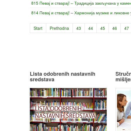
815 Певај и стварај! – Традиција закључана у каме
814 Певај и стварај! – Хармонија музике и ликовне
Start
Prethodna
43
44
45
46
47
Lista odobrenih nastavnih
Stručn
sredstava
mišlje