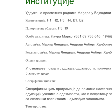
институције
Удружење просветних радника Мађара у Војводини
Н1, Н2, Н3, Н4, В1, В2
Компетенције:
П3,П9
Приоритетне области:
Лаура Марко +381 69 738 646;
nsvm
Особа за контакт:
Мариа Лендваи, Андраш Алберт Халбрите
Аутори/ке:
Мариа Лендваи, Андраш Алберт Халбр
Реализатори/ке:
Општи циљеви:
Упознавање појма и садржаја одрживости, примена 
5 животу деце
Специфични циљеви:
Специфични циљ програма је да помогне наставниц
едукацији ученика о одрживости, као и покретању 
са еколошки васпитаним најмлађим члановима.
Теме програма: