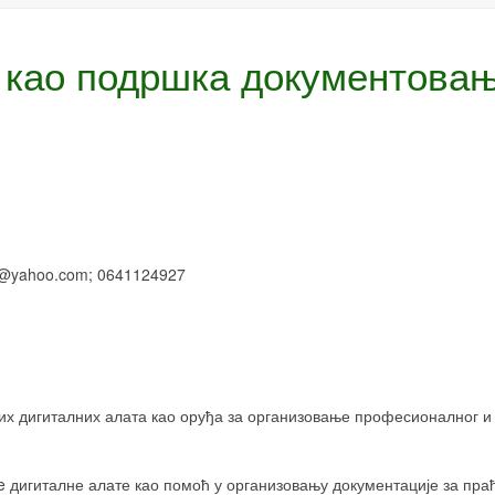
 као подршка документова
@
yahoo
.
com
; 0641124927
их дигиталних алата као оруђа за организовање професионалног и 
e
дигиталне алате као помоћ у организовању документације за пра