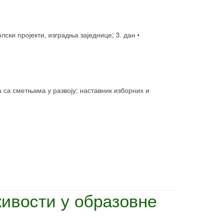
лски пројекти, изградња заједнице; 3. дан •
 са сметњама у развоју; наставник изборних и
живости у образовне