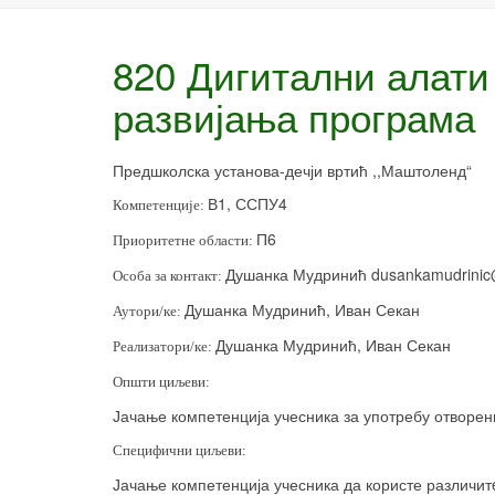
820 Дигитални алати
развијања програма
Предшколска установа-дечји вртић ,,Маштоленд“
В1, ССПУ4
Компетенције:
П6
Приоритетне области:
Душанка Мудринић
dusankamudrinic
Особа за контакт:
Душанка Мудринић, Иван Секан
Аутори/ке:
Душанка Мудринић, Иван Секан
Реализатори/ке:
Општи циљеви:
Јачање компетенција учесника за употребу отворен
Специфични циљеви:
Јачање компетенција учесника да користе различит