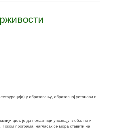
одрживости
стаурација) у образовању, образовној установи и
жнији циљ је да полазници упознају глобалне и
 Током програма, нагласак се мора ставити на