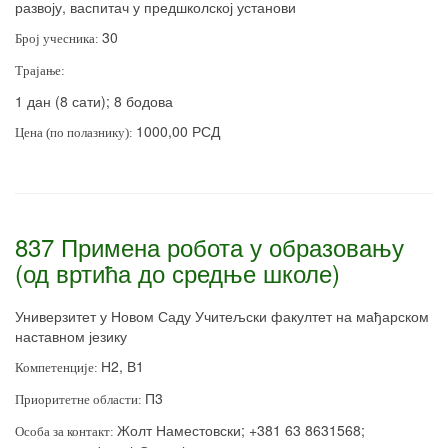
развоју, васпитач у предшколској установи
30
Број учесника:
Трајање:
1 дан (8 сати); 8 бодова
1000,00 РСД
Цена (по полазнику):
837 Примена робота у образовању
(од вртића до средње школе)
Универзитет у Новом Саду Учитељски факултет на мађарском
наставном језику
Н2, В1
Компетенције:
П3
Приоритетне области:
Жолт Наместовски; +381 63 8631568;
Особа за контакт: