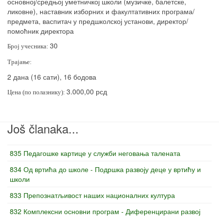
основној/средњој уметничкој школи (музичке, балетске,
ликовне), наставник изборних и факултативних програма/
предмета, васпитач у предшколској установи, директор/
помоћник директора
30
Број учесника:
Трајање:
2 дана (16 сати), 16 бодова
3.000,00 рсд
Цена (по полазнику):
Još članaka...
835 Педагошке картице у служби неговања талената
834 Од вртића до школе - Подршка развоју деце у вртићу и
школи
833 Препознатљивост наших националних култура
832 Комплексни основни програм - Диференцирани развој