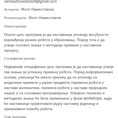
namesztovszkizsolt
@
gmail
.
com
Жолт Наместовски,
Аутори/ке:
Жолт Наместовски
Реализатори/ке:
Општи циљеви:
Општи циљ програма је да наставници упознају могуђности
коришђенја разних робота у образовању. Поред тога и да
усвоје основно знање о методици примене у наставном
процесу.
Специфични циљеви:
Најважнији специфични циљ програма је да наставници усвоје
сва знања за успешну примену робота. Поред информатичких
основа, учесници ће имати прилику да се упознају са
моделима примене у разне предмете (примена робота у
настави математике, примена робота у настави природних
наука) и са основима програмирања. Усвојено техничко и
методичко знање ће бити примењено у фази
workshopa
, када
ће наставници пројектовати једну наставну јединицу и
приказивати помоћу робота
Теме програма: