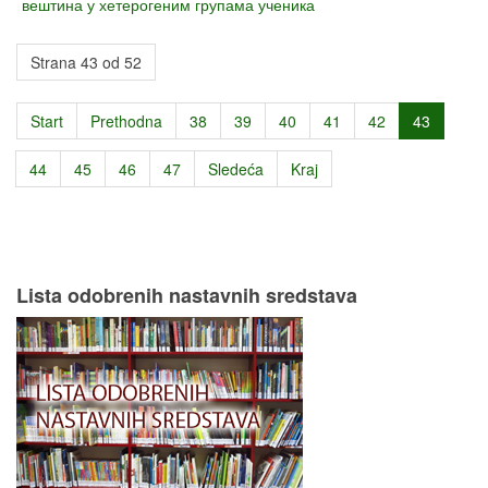
вештина у хетерогеним групама ученика
Strana 43 od 52
Start
Prethodna
38
39
40
41
42
43
44
45
46
47
Sledeća
Kraj
Lista odobrenih nastavnih sredstava