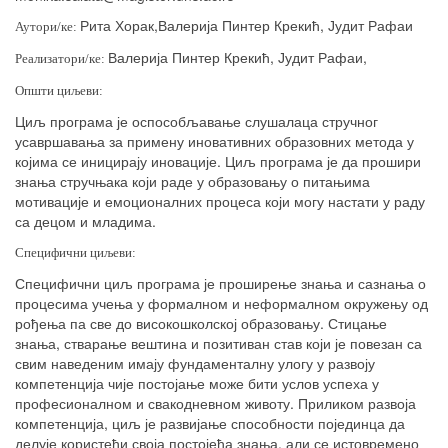
Рита Хорак,Валерија Пинтер Крекић, Јудит Рафаи
Аутори/ке:
Валерија Пинтер Крекић, Јудит Рафаи,
Реализатори/ке:
Општи циљеви:
Циљ програма је оспособљавање слушалаца стручног
усавршавања за примену иновативних образовних метода у
којима се иницирају иновације. Циљ програма је да прошири
знања стручњака који раде у образовању о питањима
мотивације и емоционалних процеса који могу настати у раду
са децом и младима.
Специфични циљеви:
Специфични циљ програма је проширење знања и сазнања о
процесима учења у формалном и неформалном окружењу од
рођења па све до високошколској образовању. Стицање
знања, стварање вештина и позитиван став који је повезан са
свим наведеним имају фундаменталну улогу у развоју
компетенција чије постојање може бити услов успеха у
професионалном и свакодневном животу. Приликом развоја
компетенција, циљ је развијање способности појединца да
делује користећи своја постојећа знања, али се истовремено