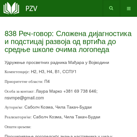
838 Реч-говор: Сложена дијагностика
и подстицај развоја од вртића до
средње школе очима логопеда
Удружење просветних радника Мађара у Војводини
Н2, Н3, Н4, В1, ССПУ1
Компетенције:
П4
Приоритетне области:
Лаура Марко +381 69 738 646;
Особа за контакт:
nsvmpe
@
gmail
.
com
Саболч Козма, Чила Такач-Будаи
Аутори/ке:
Саболч Козма, Чила Такач-Будаи
Реализатори/ке:
Општи циљеви:
Проширивање логопедск
o
г знања наставника у циљу