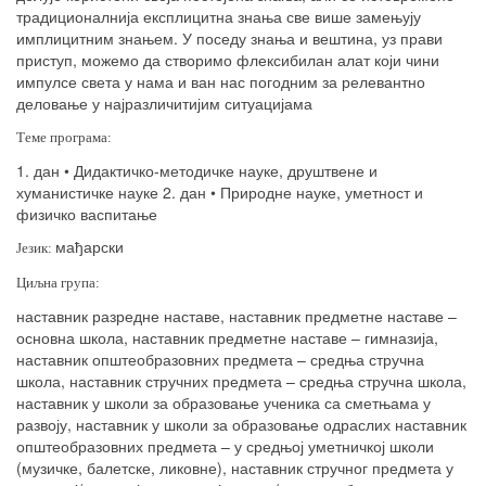
традиционалнија експлицитна знања све више замењују
имплицитним знањем. У поседу знања и вештина, уз прави
приступ, можемо да створимо флексибилан алат који чини
импулсе света у нама и ван нас погодним за релевантно
деловање у најразличитијим ситуацијама
Теме програма:
1. дан • Дидактичко-методичке науке, друштвене и
хуманистичке науке 2. дан • Природне науке, уметност и
физичко васпитање
мађарски
Језик:
Циљна група:
наставник разредне наставе, наставник предметне наставе –
основна школа, наставник предметне наставе – гимназија,
наставник општеобразовних предмета – средња стручна
школа, наставник стручних предмета – средња стручна школа,
наставник у школи за образовање ученика са сметњама у
развоју, наставник у школи за образовање одраслих наставник
општеобразовних предмета – у средњој уметничкој школи
(музичке, балетске, ликовне), наставник стручног предмета у