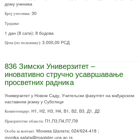
дому ученика
30
Број учесника:
Трајање:
1 дан (8 сати); 8 бодова
3.000,00 РСД
Цена (по полазнику):
836 Зимски Универзитет –
иновативно стручно усавршавање
просветних радника
Универзитет у Новом Саду, Учитељски факултет на мађарском
наставном језику у Суботици
Н1, Н2, Н3, Н4, В1, В2, В3, Д1, Д2
Компетенције:
П1,П3,П4,П7,П9
Приоритетне области:
Моника Шалата; 024/624-418 ;
Особа за контакт:
monika
.
salata
@
magister
.
uns
.
ac
.
rs