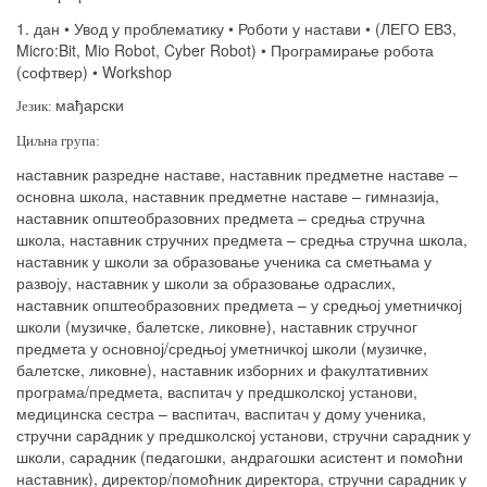
1. дан • Увод у проблематику • Роботи у настави • (ЛЕГО ЕВ3,
Micro
:
Bit
,
Mio
Robot
,
Cyber
Robot
) • Програмирање робота
(софтвер) •
Workshop
мађарски
Језик:
Циљна група:
наставник разредне наставе, наставник предметне наставе –
основна школа, наставник предметне наставе – гимназија,
наставник општеобразовних предмета – средња стручна
школа, наставник стручних предмета – средња стручна школа,
наставник у школи за образовање ученика са сметњама у
развоју, наставник у школи за образовање одраслих,
наставник општеобразовних предмета – у средњој уметничкој
школи (музичке, балетске, ликовне), наставник стручног
предмета у основној/средњој уметничкој школи (музичке,
балетске, ликовне), наставник изборних и факултативних
програма/предмета, васпитач у предшколској установи,
медицинска сестра – васпитач, васпитач у дому ученика,
стручни сар
a
дник у предшколској установи, стручни сарадник у
школи, сарадник (педагошки, андрагошки асистент и помоћни
наставник), директор/помоћник директора, стручни сарадник у