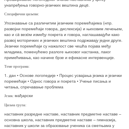
унапређења говорно-језичких вештина дец
e
.
Специфични циљеви:
Упознавање са различитим језичким поремећајима (нпр.
развојни поремећаји говора, дислексија) и њиховим лечењем,
као и с
a
вез
o
м између покрета и говора, наглашавајући како
развој моторичких и језичких вештина подржавају једни друге.
Језички поремећаји су нажалост све чешћа појава међу
младима, поменућемо разлоге њиховог настанка, лаког
примећивања, као начине брзе и ефикасне интервенције.
Теме програма:
1. дан • Основе логопедије • Процес усвајања језика и језички
поремећаји • Однос говора и покрета • Учење писања и
читања, спречавање проблема
мађарски
Језик:
Циљна група:
наставник разредне наставе, наставник предметне наставе –
основна школа, наставник предметне наставе – гимназија,
наставник у школи за образовање ученика са сметњама у