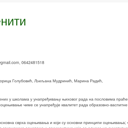
енити
@
gmail
.
com
, 0642481518
 Зорица Голубовић, Љиљана Мудринић, Марина Радић,
ених у школама у унапређивању њиховог рада на пословима праћ
оцењивање чиме се унапређује квалитет рада образовно-васпитне
 основна сврха оцењивања и који су основни принципи оцењивања