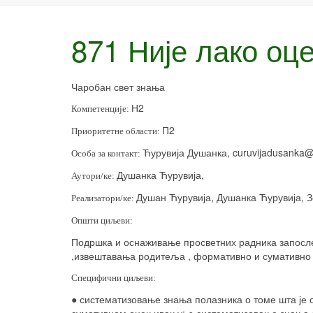
871 Није лако оц
Чаробан свет знања
Н2
Компетенције:
П2
Приоритетне области:
Ћурувија Душанка,
curuvijadusanka
Особа за контакт:
Душанка Ћурувија,
Аутори/ке:
Душан Ћурувија, Душанка Ћурувија,
Реализатори/ке:
Општи циљеви:
Подршка и оснаживање просветних радника запосл
,извештавања родитеља , формативно и сумативно 
Специфични циљеви:
●
систематизовање знања полазника о томе шта је