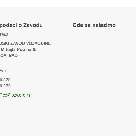
 podaci o Zavodu
Gde se nalazimo
resa:
ŠKI ZAVOD VOJVODINE
 Mihajla Pupina 6/I
NOVI SAD
Fax:
0 372
0 373
ffice@pzv.org.rs