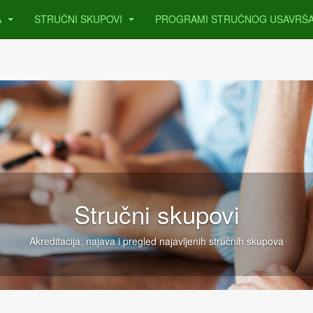
A
STRUČNI SKUPOVI
PROGRAMI STRUČNOG USAVRŠ
Stručni skupovi
Akreditacija, najava i pregled najavljenih stručnih skupova