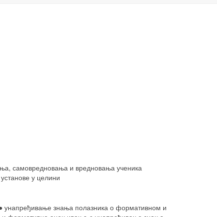
ења, самовредновања и вредновања ученика
 установе у целини
; ● унапређивање знања полазника о формативном и