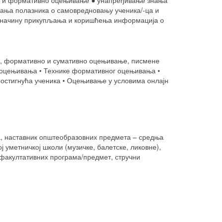
но и формативно оцењивање ● унапређивање знања
ања полазника о самовредновању ученика/-ца и
о начину прикупљања и коришћења информација о
о , формативно и сумативно оцењивање, писмене
а оцењивања • Технике формативног оцењивања •
остигнућа ученика • Оцењивање у условима онлајн
ја, наставник општеобразовних предмета – средња
 уметничкој школи (музичке, балетске, ликовне),
и факултативних програма/предмет, стручни