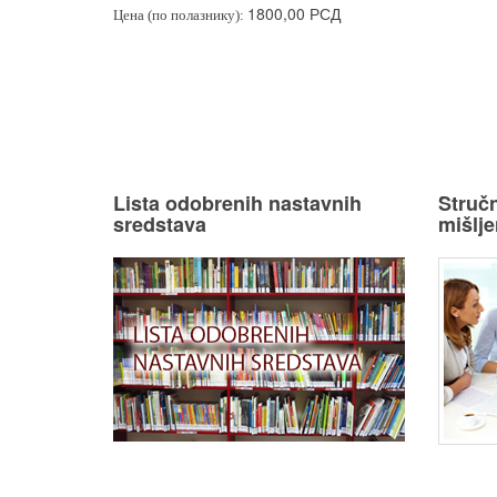
1800,00 РСД
Цена (по полазнику):
Lista odobrenih nastavnih
Stručn
sredstava
mišlje