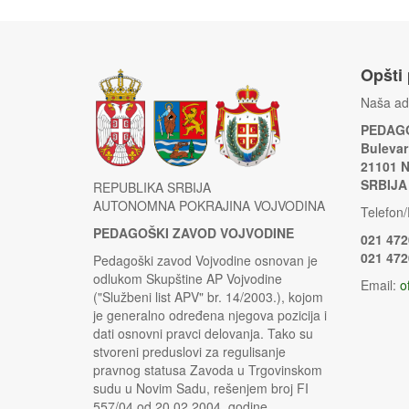
Opšti
Naša ad
PEDAGO
Bulevar
21101 
SRBIJA
REPUBLIKA SRBIJA
AUTONOMNA POKRAJINA VOJVODINA
Telefon/
PEDAGOŠKI ZAVOD VOJVODINE
021 472
021 472
Pedagoški zavod Vojvodine osnovan je
odlukom Skupštine AP Vojvodine
Email:
o
("Službeni list APV" br. 14/2003.), kojom
je generalno određena njegova pozicija i
dati osnovni pravci delovanja. Tako su
stvoreni preduslovi za regulisanje
pravnog statusa Zavoda u Trgovinskom
sudu u Novim Sadu, rešenjem broj FI
557/04 od 20.02.2004. godine.