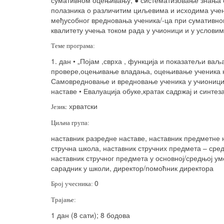
сумативном оцењивању; ● систематизовање знања 
полазника о различитим циљевима и исходима уче
међусобног вредновања ученика/-ца при сумативн
квалитету учења током рада у учионици и у условим
Теме програма:
1. дан • „Појам ,сврха , функција и показатељи в
провере,оцењивање владања, оцењивање ученика ко
Самовредновање и вредновање ученика у учионици 
наставе • Евалуација обуке,кратак садржај и синтез
хрватски
Језик:
Циљна група:
наставник разредне наставе, наставник предметне 
стручна школа, наставник стручних предмета – сред
наставник стручног предмета у основној/средњој ум
сарадник у школи, директор/помоћник директора
0
Број учесника:
Трајање:
1 дан (8 сати); 8 бодова