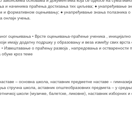
о законскима основама и документима која се односе на суматив
ња и начинима праћења достизања тих циљева; ● унапређивање зн
ом и формативном оцењивању; ● унапређивање знања полазника 
а онлајн учења.
аљаног оцењивања • Врсте оцењивања-праћење ученика , иницијалн
ји имају додатну подршку у образовању и веза између свих врст
• Извештавање о праћењу развоја , напредовања и остварености п
а обуке кроз теме
наставе – основна школа, наставник предметне наставе – гимнази
ња стручна школа, аставник општеобразовних предмета – у средњој
етничкој школи (музичке, балетске, ликовне), наставник изборних 