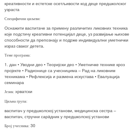
креативности и естетске осетљивости код деце предшколског
узраста
Специфични циљеви:
Оснажити васпитаче за примену различитих ликовних техника
које подстичу креативни потенцијал деце, уз развијање њихове
способности да препознају и подрже индивидуални уметнички
израз сваког детета.
Теме програма:
1. дан • Уводни део • Теоријски део • Уметничке технике кроз
пројекте • Радионице са учесницима – Рад на ликовним
техникама • Рефлексија и размена искустава • Евалуација
семинара
хрватски
Језик:
Циљна група:
васпитач у предшколској установи, медицинска сестра –
васпитач, стручни сар
a
дник у предшколској установи
30
Број учесника: