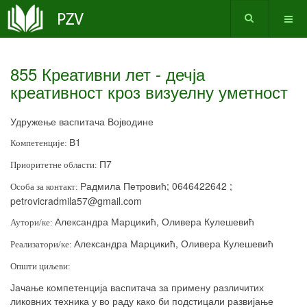
855 Креативни лет - дечја
креативност кроз визуелну уметност
Удружење васпитача Војводине
В1
Компетенције:
П7
Приоритетне области:
Радмила Петровић; 0646422642 ;
Особа за контакт:
petrovicradmila
57@
gmail
.
com
Александра Марцикић, Оливера Кулешевић
Аутори/ке:
Александра Марцикић, Оливера Кулешевић
Реализатори/ке:
Општи циљеви:
Јачање компетенција васпитача за примену различитих
ликовних техника у во раду како би подстицали развијање