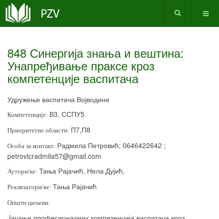
848 Синергија знања и вештина:
Унапређивање праксе кроз
компетенције васпитача
Удружење васпитача Војводине
В3, ССПУ5
Компетенције:
П7,П8
Приоритетне области:
Радмила Петровић; 0646422642 ;
Особа за контакт:
petrovicradmila
57@
gmail
.
com
Тања Рајачић, Нела Дујић,
Аутори/ке:
Тања Рајачић
Реализатори/ке:
Општи циљеви:
J
ачање професионалних компетенција васпитача кроз