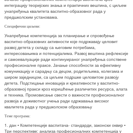
интеграцију теоријских знања и практичних вештина, с циљем
унапређења квалитета васпитно-образовног рада у
предшколским установама.
Специфични циљеви:
Унапређење компетенција за планирање и спровођење
васпитно-образовних активности које подржавају целовит
развој детета у складу са његовим потребама,
интересовањима и потенцијалима. Развој вештина рефлексије
и самоевалуације ради континуираног унапређења сопствене
професионалне праксе. Јачање способности за ефективну
комуникацију и сарадњу са децом, родитељима, колегама и
широм заједницом, са циљем подршке целовитом развоју
детета. Подстицање иновација и креативности у васпитно-
образовној пракси кроз коришћење различитих ресурса, алата
и техника. Промовисање свести о важности професионалног
развоја и доживотног учења ради одржавања високог
квалитета рада у предшколском образовању
Теме програма:
1. дан • Компетенције васпитача- стандарди, законски оквир •
Три перспективе: анализа професионалних компетенција у