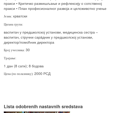
пракси • Критичко размишљање и рефлексију о сопственој
пракси • План професионалног развоја и целоживотно учење
хрватски
Језик:
Циљна група:
васпитач у предшколској установи, медицинска сестра –
васпитач, стручни сар
a
дник у предшколској установи,
директор/помоћник директора
30
Број учесника:
Трајање:
1 дан (8 сати); 8 бодова
2000 РСД
Цена (по полазнику):
Lista odobrenih nastavnih sredstava