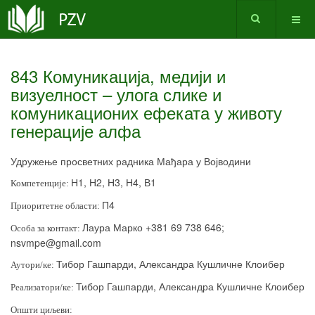
843 Комуникација, медији и
визуелност – улога слике и
комуникационих ефеката у животу
генерације алфа
Удружење просветних радника Мађара у Војводини
Н1, Н2, Н3, Н4, В1
Компетенције:
П4
Приоритетне области:
Лаура Марко +381 69 738 646;
Особа за контакт:
nsvmpe
@
gmail
.
com
Тибор Гашпарди, Александра Кушличне Клоибер
Аутори/ке:
Тибор Гашпарди, Александра Кушличне Клоибер
Реализатори/ке:
Општи циљеви: