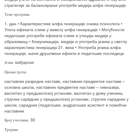
стратегије за балансирање употребе медија алфа генерације.
Теме програма:
1. дан • Карактеристике алфа генерације очима психолога •
Улога ефеката слике у животу алфа генерације • Могућности
педагошке употребе ефеката слике и утицаја медија у
образовању • Комуникација, медији и употреба језика у светлу
карактеристика генерација 21. века • Употреба језика алфа
генерације, њени друштвени ефекти и педагошке последице
мађарски
Језик:
Циљна група:
наставник разредне наставе, наставник предметне наставе –
основна школа, наставник предметне наставе – гимназија,
васпитач у предшколској установи, васпитач у дому ученика,
стручни сар
a
дник у предшколској установи, стручни сарадник у
школи, сарадник (педагошки, андрагошки асистент и помоћни
наставник
30
Број учесника:
Трајање: