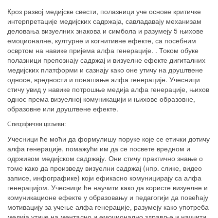
Кроз развој медијске свести, полазници уче основе критичке
интерпретације медијских садржаја, савладавају механизам
деловања визуелних знакова и симбола и разумеју 5 њихове
емоционалне, културне и когнитивне ефекте, са посебним
освртом на навике пријема алфа генерације. . Током обуке
полазници препознају садржај и визуелне ефекте дигиталних
медијских платформи и сазнају како оне утичу на друштвене
односе, вредности и понашање алфа генерације. Учесници
стичу увид у навике потрошње медија алфа генерације, њихов
однос према визуелној комуникацији и њихове образовне,
образовне или друштвене ефекте.
Специфични циљеви:
Учесници ће моћи да формулишу поруке које се етички дотичу
алфа генерације, помажући им да се посвете вредном и
одрживом медијском садржају. Они стичу практично знање о
томе како да произведу визуелни садржај (нпр. слике, видео
записе, инфографике) који ефикасно комуницирају са алфа
генерацијом. Учесници ће научити како да користе визуелне и
комуникационе ефекте у образовању и педагогији да повећају
мотивацију за учење алфа генерације, разумеју како употреба
медија утиче на ментално и емоционално здравље и научити