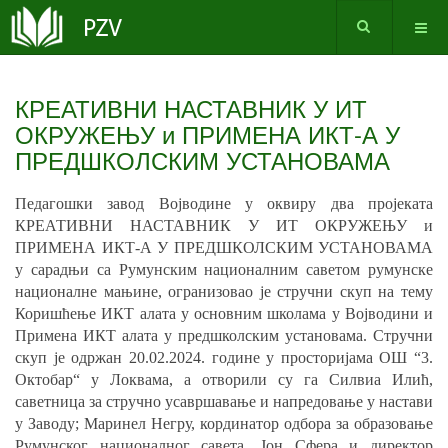
КРЕАТИВНИ НАСТАВНИК У ИТ
ОКРУЖЕЊУ и ПРИМЕНА ИКТ-А У
ПРЕДШКОЛСКИМ УСТАНОВАМА
Педагошки завод Војводине у оквиру два пројеката
КРЕАТИВНИ НАСТАВНИК У ИТ ОКРУЖЕЊУ и
ПРИМЕНА ИКТ-А У ПРЕДШКОЛСКИМ УСТАНОВАМА
у сарадњи са
Румунским националним саветом румунске
националне мањине
, огранизовао је стручни скуп на тему
Коришћење ИКТ алата у основним школама у Војводини и
Примена ИКТ алата у предшколским установама. Стручни
скуп је одржан
20
.
02
.202
4
. године у просторијама ОШ “
3.
Октобар
“ у
Локвама
, а отворили су га
Силвиа Илић
,
саветница за стручно усавршавање и напредовање у настави
у Заводу
;
Маринел Негру, кординатор одбора за образовање
Румунског националног савета, Јон Сфера и
дирек
тор