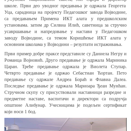
школе. Први део уводног предавања је одржала Георгета
Уца, сарадница на пројекту Педагошког завода Војводине,
са предавањем Примена ИКТ алата у предшколским
установама.
затим
др Силвиа Илић, саветница за стручно
усавршавање и напредовање у настави у Педагошком
заводу Војводине, са темом Коришћење ИКТ алата у
основним школама у Војводини – резултати истраживања.
Први пример добре праксе представи
ле су Даниела Негру и
Романца Војновић.
Друго предавање
је
одржал
а
Мариника
Царан.
Треће предавање одржал
а је Виолета Ступар.
Четврто предавање је одржао Себастиан Ћортан. Пето
предавање су одржале Андреа Бораћ и Флавиа Далеа.
Последње предавање је одржа
ла
Мариоара Ђеан Мунћан.
Стручном скупу су присуствовали наставници разредне и
предметне наставе, васпитачи и директори са подручја
општине
Алибунар.
Учесницима је подељен сертификат
који носи 1 бод.